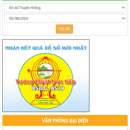
Dò số
VĂN PHÒNG ĐẠI DIỆN