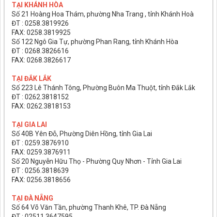
TẠI KHÁNH HÒA
Số 21 Hoàng Hoa Thám, phường Nha Trang , tỉnh Khánh Hoà
ĐT : 0258.3819926
FAX: 0258.3819925
Số 122 Ngô Gia Tự, phường Phan Rang, tỉnh Khánh Hòa
ĐT : 0268.3826616
FAX: 0268.3826617
TẠI ĐẮK LẮK
Số 223 Lê Thánh Tông, Phường Buôn Ma Thuột, tỉnh Đắk Lắk
ĐT : 0262.3818152
FAX: 0262.3818153
TẠI GIA LAI
Số 40B Yên Đỗ, Phường Diên Hồng, tỉnh Gia Lai
ĐT : 0259.3876910
FAX: 0259.3876911
Số 20 Nguyễn Hữu Thọ - Phường Quy Nhơn - Tỉnh Gia Lai
ĐT : 0256.3818639
FAX: 0256.3818656
TẠI ĐÀ NẴNG
Số 64 Võ Văn Tần, phường Thanh Khê, TP. Đà Nẵng
ĐT : 02511.3647595