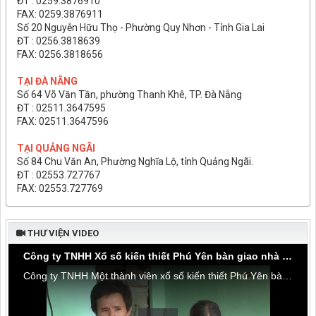
ĐT : 0259.3876910
FAX: 0259.3876911
Số 20 Nguyễn Hữu Thọ - Phường Quy Nhơn - Tỉnh Gia Lai
ĐT : 0256.3818639
FAX: 0256.3818656
TẠI ĐÀ NẴNG
Số 64 Võ Văn Tần, phường Thanh Khê, TP. Đà Nẵng
ĐT : 02511.3647595
FAX: 02511.3647596
TẠI QUẢNG NGÃI
Số 84 Chu Văn An, Phường Nghĩa Lộ, tỉnh Quảng Ngãi.
ĐT : 02553.727767
FAX: 02553.727769
THƯ VIỆN VIDEO
Công ty TNHH Xổ số kiến thiết Phú Yên bàn giao nhà tình thương tại thôn Hòa Đa, xã An Mỹ
Công ty TNHH Một thành viên xổ số kiến thiết Phú Yên bàn giao nhà tình thương tại thôn Hòa Đa, xã An Mỹ, huyện Tuy An