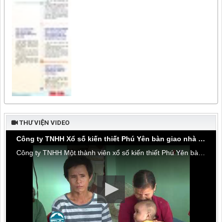
THƯ VIỆN VIDEO
Công ty TNHH Xổ số kiến thiết Phú Yên bàn giao nhà tình thương tại thôn Hòa Đa, xã An Mỹ
Công ty TNHH Một thành viên xổ số kiến thiết Phú Yên bàn giao nhà tình thương tại thôn Hòa Đa, xã An Mỹ, huyện Tuy An