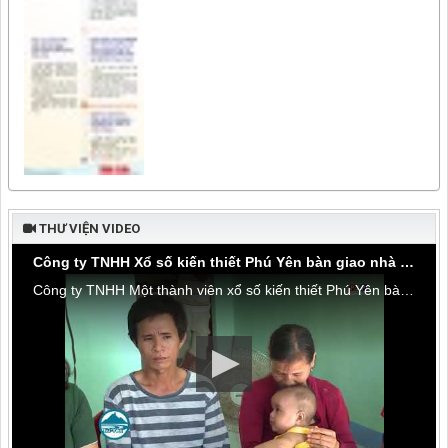
THƯ VIỆN VIDEO
Công ty TNHH Xổ số kiến thiết Phú Yên bàn giao nhà tình thương tại thôn Hòa Đa, xã An Mỹ
Công ty TNHH Một thành viên xổ số kiến thiết Phú Yên bàn giao nhà tình thương tại thôn Hòa Đa, xã An Mỹ, huyện Tuy An