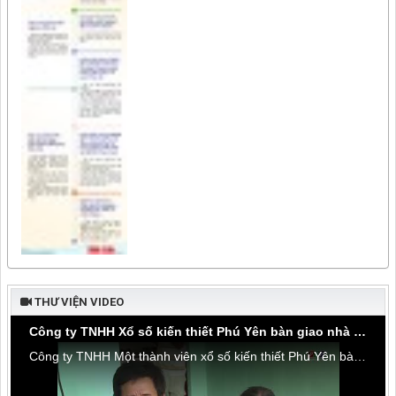
THƯ VIỆN VIDEO
Công ty TNHH Xổ số kiến thiết Phú Yên bàn giao nhà tình thương tại thôn Hòa Đa, xã An Mỹ
Công ty TNHH Một thành viên xổ số kiến thiết Phú Yên bàn giao nhà tình thương tại thôn Hòa Đa, xã An Mỹ, huyện Tuy An