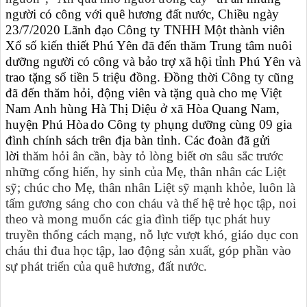
người có công với quê hương đất nước, Chiều ngày
23/7/2020 Lãnh đạo Công ty TNHH Một thành viên
Xổ số kiến thiết Phú Yên đã đến thăm Trung tâm nuôi
dưỡng người có công và bảo trợ xã hội tỉnh Phú Yên và
trao tặng số tiền 5 triệu đồng. Đồng thời Công ty cũng
đã đến thăm hỏi, động viên và tặng quà cho mẹ Việt
Nam Anh hùng Hà Thị Diệu ở xã Hòa Quang Nam,
huyện Phú Hòa
do Công ty phụng dưỡng cùng 09 gia
đình chính sách trên địa bàn tỉnh. Các đoàn đã gửi
lời
thăm hỏi ân cần, bày tỏ lòng biết ơn sâu sắc trước
những cống hiến, hy sinh của Mẹ, thân nhân các Liệt
sỹ; chúc cho Mẹ, thân nhân Liệt sỹ mạnh khỏe, luôn là
tấm gương sáng cho con cháu và thế hệ trẻ học tập, noi
theo và mong muốn các gia đình tiếp tục phát huy
truyền thống cách mạng, nỗ lực vượt khó, giáo dục con
cháu thi đua học tập, lao động sản xuất, góp phần vào
sự phát triển của quê hương, đất nước.