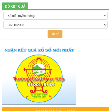
DÒ KẾT QUẢ
Dò số