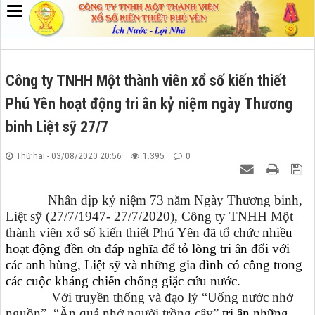
Công ty TNHH Một thành viên xổ số kiến thiết
Phú Yên hoạt động tri ân kỷ niệm ngày Thương
binh Liệt sỹ 27/7
Thứ hai - 03/08/2020 20:56
1.395
0
Nhân dịp kỷ niệm 73 năm Ngày Thương binh,
Liệt sỹ (27/7/1947- 27/7/2020),
Công ty TNHH Một
thành viên xổ số kiến thiết Phú Yên
đã tổ chức
nhiều
hoạt động đền ơn đáp nghĩa để tỏ lòng tri ân đối với
các anh hùng, Liệt sỹ và những gia đình có công trong
các cuộc kháng chiến chống giặc cứu nước.
Với truyền thống và đạo lý “Uống nước nhớ
nguồn”, “Ăn quả nhớ người trồng cây”
tri ân những