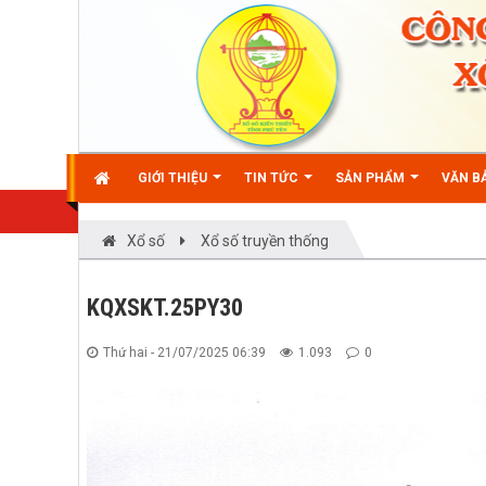
GIỚI THIỆU
TIN TỨC
SẢN PHẨM
VĂN BẢ
Xổ số
Xổ số truyền thống
KQXSKT.25PY30
Thứ hai - 21/07/2025 06:39
1.093
0