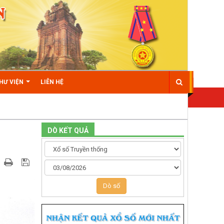
HƯ VIỆN
LIÊN HỆ
DÒ KẾT QUẢ
Dò số