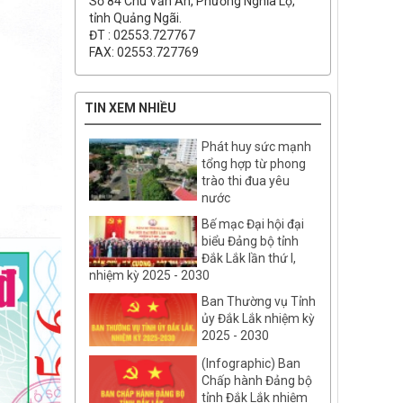
Số 84 Chu Văn An, Phường Nghĩa Lộ,
tỉnh Quảng Ngãi.
ĐT : 02553.727767
FAX: 02553.727769
TIN XEM NHIỀU
Phát huy sức mạnh
tổng hợp từ phong
trào thi đua yêu
nước
Bế mạc Đại hội đại
biểu Đảng bộ tỉnh
Đắk Lắk lần thứ I,
nhiệm kỳ 2025 - 2030
Ban Thường vụ Tỉnh
ủy Đắk Lắk nhiệm kỳ
2025 - 2030
(Infographic) Ban
Chấp hành Đảng bộ
tỉnh Đắk Lắk nhiệm