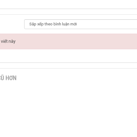
 viết này
CŨ HƠN