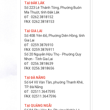
TẠI ĐẮK LẮK
Số 223 Lê Thánh Tông, Phường Buôn
Ma Thuột, tỉnh Đắk Lắk
ĐT : 0262.3818152
FAX: 0262.3818153
TẠI GIA LAI
Số 40B Yên Đỗ, Phường Diên Hồng, tỉnh
Gia Lai
ĐT : 0259.3876910
FAX: 0259.3876911
Số 20 Nguyễn Hữu Thọ - Phường Quy
Nhơn - Tỉnh Gia Lai
ĐT : 0256.3818639
FAX: 0256.3818656
TẠI ĐÀ NẴNG
Số 64 Võ Văn Tần, phường Thanh Khê,
TP. Đà Nẵng
ĐT : 02511.3647595
FAX: 02511.3647596
TẠI QUẢNG NGÃI