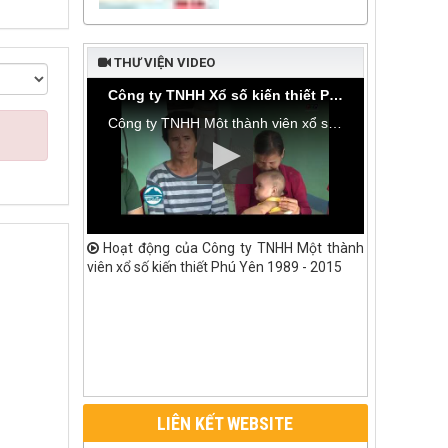
THƯ VIỆN VIDEO
Công ty TNHH Xổ số kiến thiết Phú Yên bàn giao nhà tình thương tại thôn Hòa Đa, xã An Mỹ
Công ty TNHH Một thành viên xổ số kiến thiết Phú Yên bàn giao nhà tình thương tại thôn Hòa Đa, xã An Mỹ, huyện Tuy An
Hoạt động của Công ty TNHH Một thành
viên xổ số kiến thiết Phú Yên 1989 - 2015
LIÊN KẾT WEBSITE