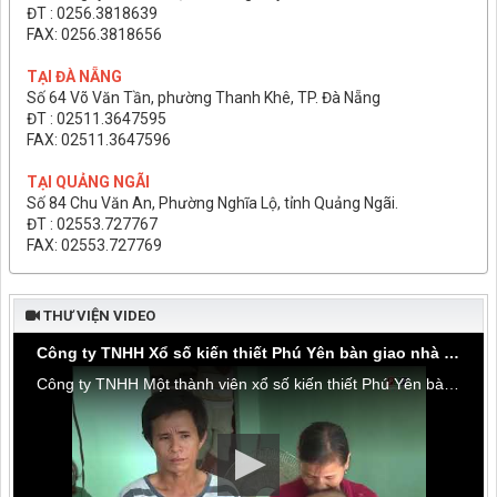
ĐT : 0256.3818639
FAX: 0256.3818656
TẠI ĐÀ NẴNG
Số 64 Võ Văn Tần, phường Thanh Khê, TP. Đà Nẵng
ĐT : 02511.3647595
FAX: 02511.3647596
TẠI QUẢNG NGÃI
Số 84 Chu Văn An, Phường Nghĩa Lộ, tỉnh Quảng Ngãi.
ĐT : 02553.727767
FAX: 02553.727769
THƯ VIỆN VIDEO
Công ty TNHH Xổ số kiến thiết Phú Yên bàn giao nhà tình thương tại thôn Hòa Đa, xã An Mỹ
Công ty TNHH Một thành viên xổ số kiến thiết Phú Yên bàn giao nhà tình thương tại thôn Hòa Đa, xã An Mỹ, huyện Tuy An