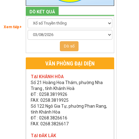
DÒ KẾT QUẢ
Xem tiếp
Dò số
VĂN PHÒNG ĐẠI DIỆN
TẠI KHÁNH HÒA
Số 21 Hoàng Hoa Thám, phường Nha
Trang , tỉnh Khánh Hoà
ĐT : 0258.3819926
FAX: 0258.3819925
Số 122 Ngô Gia Tự, phường Phan Rang,
tỉnh Khánh Hòa
ĐT : 0268.3826616
FAX: 0268.3826617
TẠI ĐẮK LẮK