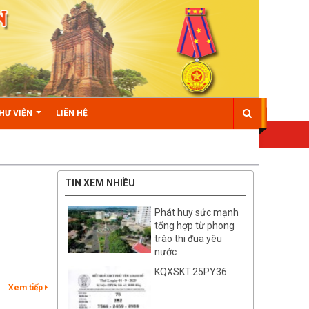
HƯ VIỆN
LIÊN HỆ
TIN XEM NHIỀU
Phát huy sức mạnh
tổng hợp từ phong
trào thi đua yêu
nước
KQXSKT.25PY36
Xem tiếp