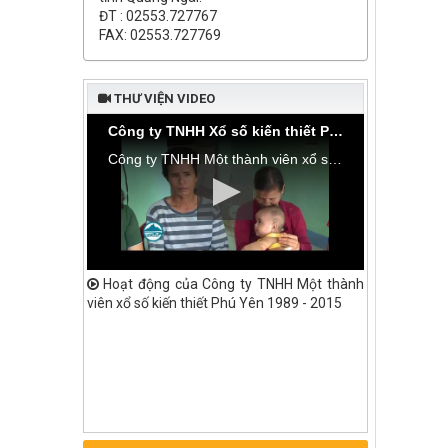
ĐT : 02553.727767
FAX: 02553.727769
THƯ VIỆN VIDEO
Công ty TNHH Xổ số kiến thiết Phú Yên bàn giao nhà tình thương tại thôn Hòa Đa, xã An Mỹ
Công ty TNHH Một thành viên xổ số kiến thiết Phú Yên bàn giao nhà tình thương tại thôn Hòa Đa, xã An Mỹ, huyện Tuy An
Hoạt động của Công ty TNHH Một thành
viên xổ số kiến thiết Phú Yên 1989 - 2015