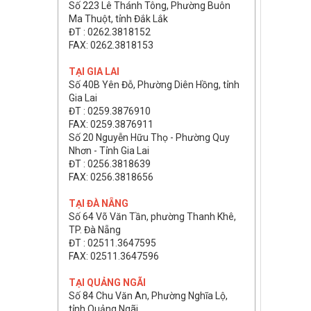
Số 223 Lê Thánh Tông, Phường Buôn
Ma Thuột, tỉnh Đắk Lắk
ĐT : 0262.3818152
FAX: 0262.3818153
TẠI GIA LAI
Số 40B Yên Đỗ, Phường Diên Hồng, tỉnh
Gia Lai
ĐT : 0259.3876910
FAX: 0259.3876911
Số 20 Nguyễn Hữu Thọ - Phường Quy
Nhơn - Tỉnh Gia Lai
ĐT : 0256.3818639
FAX: 0256.3818656
TẠI ĐÀ NẴNG
Số 64 Võ Văn Tần, phường Thanh Khê,
TP. Đà Nẵng
ĐT : 02511.3647595
FAX: 02511.3647596
TẠI QUẢNG NGÃI
Số 84 Chu Văn An, Phường Nghĩa Lộ,
tỉnh Quảng Ngãi.