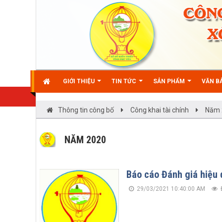
GIỚI THIỆU
TIN TỨC
SẢN PHẨM
VĂN BẢ
Thông tin công bố
Công khai tài chính
Năm 
NĂM 2020
Báo cáo Đánh giá hiệu 
29/03/2021 10:40:00 AM