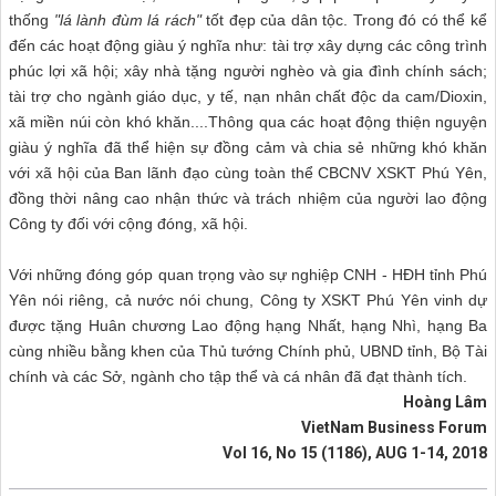
thống
"lá lành đùm lá rách"
tốt đẹp của dân tộc. Trong đó có thể kể
đến các hoạt động giàu ý nghĩa như: tài trợ xây dựng các công trình
phúc lợi xã hội; xây nhà tặng người nghèo và gia đình chính sách;
tài trợ cho ngành giáo dục, y tế, nạn nhân chất độc da cam/Dioxin,
xã miền núi còn khó khăn....Thông qua các hoạt động thiện nguyện
giàu ý nghĩa đã thể hiện sự đồng cảm và chia sẻ những khó khăn
với xã hội của Ban lãnh đạo cùng toàn thể CBCNV XSKT Phú Yên,
đồng thời nâng cao nhận thức và trách nhiệm của người lao động
Công ty đối với cộng đóng, xã hội.
Với những đóng góp quan trọng vào sự nghiệp CNH - HĐH tỉnh Phú
Yên nói riêng, cả nước nói chung, Công ty XSKT Phú Yên vinh dự
được tặng Huân chương Lao động hạng Nhất, hạng Nhì, hạng Ba
cùng nhiều bằng khen của Thủ tướng Chính phủ, UBND tỉnh, Bộ Tài
chính và các Sở, ngành cho tập thể và cá nhân đã đạt thành tích.
Hoàng Lâm
VietNam Business Forum
Vol 16, No 15 (1186), AUG 1-14, 2018