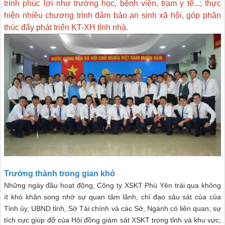
trình phúc lợi như trường học, bệnh viện, trạm y tế...; thực
hiện nhiều chương trình đảm bảo an sinh xã hội, góp phần
thúc đẩy phát triển KT-XH tỉnh nhà.
Trưởng thành trong gian khó
Những ngày đầu hoạt động, Công ty XSKT Phú Yên trải qua không
ít khó khăn song nhờ sự quan tâm lãnh, chỉ đạo sâu sát của của
Tỉnh ủy, UBND tỉnh, Sở Tài chính và các Sở, Ngành có liên quan; sự
tích cực giúp đỡ của Hội đồng giám sát XSKT trong tỉnh và khu vực;