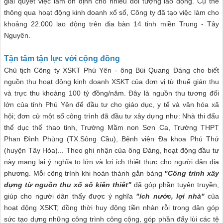
giải quyết việc làm ổn định cho nhiều đối tượng lao động. Cụ thể
thông qua hoạt động kinh doanh xổ số, Công ty đã tạo việc làm cho
khoảng 22.000 lao động trên địa bàn 14 tỉnh miền Trung - Tây
Nguyên.
Tận tâm tận lực với cộng đồng
Chủ tịch Công ty XSKT Phú Yên - ông Bùi Quang Đáng cho biết
nguồn thu hoạt động kinh doanh XSKT của đơn vị từ thuế gián thu
và trực thu khoảng 100 tỷ đồng/năm. Đây là nguồn thu tương đối
lớn của tỉnh Phú Yên để đầu tư cho giáo dục, y tế và văn hóa xã
hội; đơn cử một số công trình đã đầu tư xây dựng như: Nhà thi đấu
thể dục thể thao tỉnh, Trường Mầm non Sơn Ca, Trường THPT
Phan Đình Phùng (TX.Sông Cầu), Bệnh viện Đa khoa Phú Thứ
(huyện Tây Hòa)... Theo ghi nhận của ông Đáng, hoạt động đầu tư
này mang lại ý nghĩa to lớn và lợi ích thiết thực cho người dân địa
phương. Mỗi công trình khi hoàn thành gắn bảng
"Công trình xây
dựng từ nguồn thu xổ số kiến thiết"
đã góp phần tuyên truyền,
giúp cho người dân thấy được ý nghĩa
"ích nước, lợi nhà"
của
hoạt động XSKT; đồng thời huy động tiền nhàn rỗi trong dân góp
sức tạo dựng những công trình công cộng, góp phần đẩy lùi các tệ