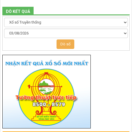
DÒ KẾT QUẢ
Dò số