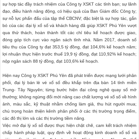
sự hợp tác đầy trách nhiệm của Công ty XSKT các tỉnh bạn; sự lãnh
đạo, điều hành năng động, có hiệu quả của Ban Giám đốc Công ty;
sự nỗ lực phấn đấu của tập thể CBCNV; đặc biệt là sự hợp tác, gắn
bó của các đại lý xổ số và khách hàng đã giúp XSKT Phú Yên vượt
qua thử thách, hoàn thành tốt các chỉ tiêu kế hoạch được giao,
đóng góp tích cực vào ngân sách tỉnh nhà. Năm 2017, doanh số
tiêu thụ của Công ty đạt 353,5 tỷ đồng, đạt 104,6% kế hoạch năm;
lợi nhuận thực hiện trước thuế 19,9 tỷ đồng, đạt 110,92% kế hoạch;
nộp ngân sách 88 tỷ đồng, đạt 103,6% kể hoạch.
Hiện nay Công ty XSKT Phú Yên đã phát triển được mạng lưới phân
phối, đại lý bán lẻ vé xổ số đều khắp trên địa bàn 14 tỉnh miền
Trung- Tây Nguyên; từng bước hiện đại công nghệ quay số mở
thưởng; không ngừng đổi mới nâng cao chất lượng vé xổ số về hình
ảnh, màu sắc, kỹ thuật nhằm chống làm giả, thu hút người mua;
chú trọng hoàn thiện kênh phân phối ở các thị trường trọng điểm,
các đô thị lớn và các thị trường tiềm năng.
Việc mở đại lý xổ số được thực hiện chặt chẽ, cam kết trách nhiệm
chấp hành pháp luật, quy định về hoạt động kinh doanh xổ số và