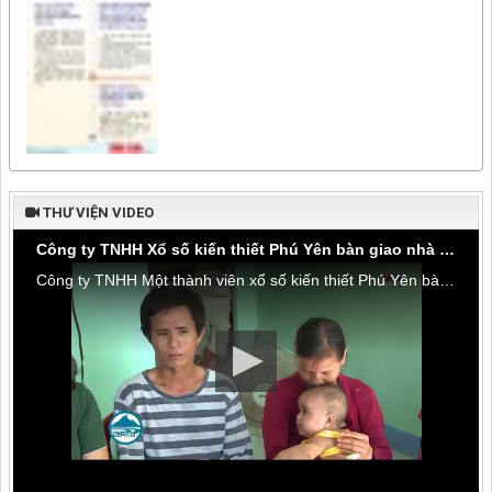
THƯ VIỆN VIDEO
Công ty TNHH Xổ số kiến thiết Phú Yên bàn giao nhà tình thương tại thôn Hòa Đa, xã An Mỹ
Công ty TNHH Một thành viên xổ số kiến thiết Phú Yên bàn giao nhà tình thương tại thôn Hòa Đa, xã An Mỹ, huyện Tuy An