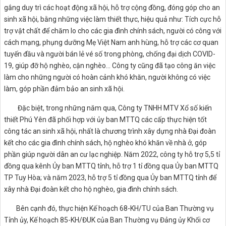
gắng duy trì các hoạt động xã hội, hỗ trợ cộng đồng, đóng góp cho an
sinh xã hội, bằng những việc làm thiết thực, hiệu quả như: Tích cực hỗ
trợ vật chất để chăm lo cho các gia đình chính sách, người có công với
cách mạng, phụng dưỡng Mẹ Việt Nam anh hùng, hỗ trợ các cơ quan
tuyến đầu và người bán lẻ vé số trong phòng, chống đại dịch COVID-
19, giúp đỡ hộ nghèo, cận nghèo... Công ty cũng đã tạo công ăn việc
làm cho những người có hoàn cảnh khó khăn, người không có việc
làm, góp phần đảm bảo an sinh xã hội.
Đặc biệt, trong những năm qua, Công ty TNHH MTV Xổ số kiến
thiết Phú Yên đã phối hợp với ủy ban MTTQ các cấp thực hiện tốt
công tác an sinh xã hội, nhất là chương trình xây dựng nhà Đại đoàn
kết cho các gia đình chính sách, hộ nghèo khó khăn về nhà ở, góp
phần giúp người dân an cư lạc nghiệp. Năm 2022, công ty hỗ trợ 5,5 tỉ
đồng qua kênh Ủy ban MTTQ tỉnh, hỗ trợ 1 tỉ đồng qua Ủy ban MTTQ
TP Tuy Hòa; và năm 2023, hỗ trợ 5 tỉ đồng qua Ủy ban MTTQ tỉnh để
xây nhà Đại đoàn kết cho hộ nghèo, gia đình chính sách.
Bên cạnh đó, thực hiện Kế hoạch 68-KH/TU của Ban Thường vụ
Tỉnh ủy, Kế hoạch 85-KH/ĐUK của Ban Thường vụ Đảng ủy Khối cơ