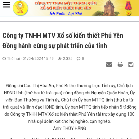
Công ty TNHH MTV Xổ số kiến thiết Phú Yên
Đồng hành cùng sự phát triển của tỉnh
Thứ hai - 01/04/2024 15:49
2.325
0
Đồng chí Cao Thị Hòa An, Phó Bí thư thường trực Tỉnh ủy, Chủ tịch
HĐND tỉnh (thứ hai từ trái qua) cùng đồng chí Nguyễn Quốc Hoàn, Ủy
viên Ban Thường vụ Tỉnh ủy, Chủ tịch Ủy ban MTTQ tỉnh (thứ ba từ
trái qua) và lãnh đạo HĐND tỉnh, Ủy ban MTTQ tỉnh tiếp nhận 5 tỉ đồng
do Công ty TNHH MTV Xổ số kiến thiết Phú Yên tài trợ xây dựng 100
nhà Đại đoàn kết cho hộ nghèo, cận nghèo.
Ảnh: THÚY HẰNG