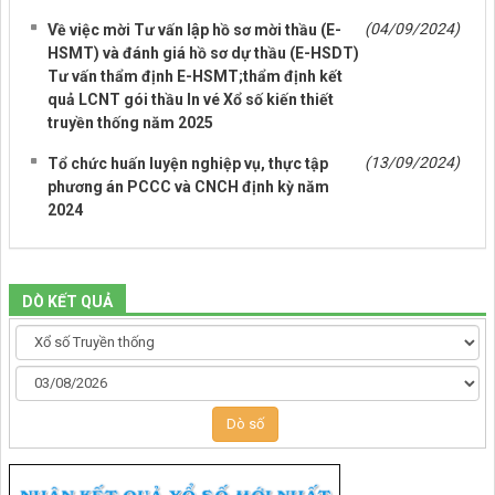
NHỮNG TIN CŨ HƠN
(04/09/2024)
Về việc mời Tư vấn lập hồ sơ mời thầu (E-
HSMT) và đánh giá hồ sơ dự thầu (E-HSDT)
Tư vấn thẩm định E-HSMT;thẩm định kết
quả LCNT gói thầu In vé Xổ số kiến thiết
truyền thống năm 2025
(13/09/2024)
Tổ chức huấn luyện nghiệp vụ, thực tập
phương án PCCC và CNCH định kỳ năm
2024
DÒ KẾT QUẢ
Dò số