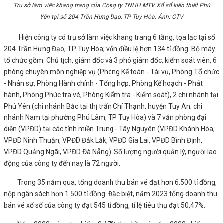
Trụ sở làm việc khang trang của Công ty TNHH MTV Xổ số kiến thiết Phú
Yên tại số 204 Trần Hưng Đạo, TP Tuy Hòa. Ảnh: CTV
Hiện công ty có trụ sở làm việc khang trang 6 tầng, tọa lạc tại số
204 Trần Hưng Đạo, TP Tuy Hòa; vốn điều lệ hơn 134 tỉ đồng. Bộ máy
tổ chức gồm: Chủ tịch, giám đốc và 3 phó giám đốc, kiểm soát viên, 6
phòng chuyên môn nghiệp vụ (Phòng Kế toán - Tài vụ, Phòng Tổ chức
- Nhân sự, Phòng Hành chính - Tổng hợp, Phòng Kế hoạch - Phát
hành, Phòng Phúc tra vé, Phòng Kiểm tra - Kiểm soát), 2 chi nhánh tại
Phú Yên (chi nhánh Bắc tại thị trấn Chí Thạnh, huyện Tuy An; chi
nhánh Nam tại phường Phú Lâm, TP Tuy Hòa) và 7 văn phòng đại
diện (VPĐD) tại các tỉnh miền Trung - Tây Nguyên (VPĐD Khánh Hòa,
VPĐD Ninh Thuận, VPĐD Đắk Lắk, VPĐD Gia Lai, VPĐD Bình Định,
VPĐD Quảng Ngãi, VPĐD Đà Nẵng). Số lượng người quản lý, người lao
động của công ty đến nay là 72 người.
Trong 35 năm qua, tổng doanh thu bán vé đạt hơn 6.500 tỉ đồng,
nộp ngân sách hơn 1.500 tỉ đồng. Đặc biệt, năm 2023 tổng doanh thu
bán vé xổ số của công ty đạt 545 tỉ đồng, tỉ lệ tiêu thụ đạt 50,47%.