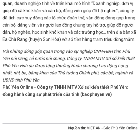
quan, doanh nghiệp tỉnh về triển khai mô hình “Doanh nghiệp, đơn vị
giúp đỡ xã khó khăn và cán bộ, đảng viên giúp đỡ hộ nghèo”, công ty
đã tích cực huy động các tổ chức đoàn thể, vận động đóng góp trong
cán bộ, đảng viên và người lao động chung tay hỗ trợ, giúp đỡ người
dân, hộ nghèo, học sinh khó khăn và các trường học… trên địa bàn xã
Ea Chà Rang (huyện Sơn Hòa) với số tiền hàng trăm triệu đồng/năm.
Với những đóng góp quan trọng vào sự nghiệp CNH-HĐH tỉnh Phú
Yên nói riêng, cả nước nói chung, Công ty TNHH MTV Xổ số kiến thiết
Phú Yên vinh dự được tặng thưởng Huân chương Lao động hạng
nhất, nhì, ba, bằng khen của Thủ tướng Chính phủ, các bộ, ngành và
UBND tỉnh Phú Yên.
Phú Yên Online - Công ty TNHH MTV Xổ số kiến thiết Phú Yên:
Đồng hành cùng sự phát triển của tỉnh (baophuyen.vn)
Nguồn tin:
VIỆT AN - Báo Phú Yên Online