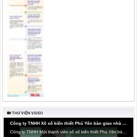
THƯ VIỆN VIDEO
Công ty TNHH Xổ số kiến thiết Phú Yên bàn giao nhà tình thương tại thôn Hòa Đa, xã An Mỹ
Công ty TNHH Một thành viên xổ số kiến thiết Phú Yên bàn giao nhà tình thương tại thôn Hòa Đa, xã An Mỹ, huyện Tuy An