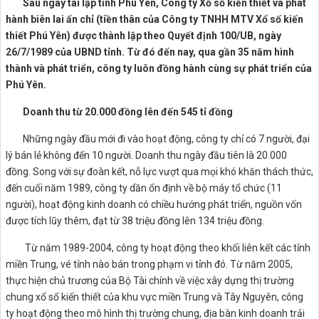
Sau ngày tái lập tỉnh Phú Yên, Công ty Xổ số kiến thiết và phát
hành biên lai ấn chỉ (tiền thân của Công ty TNHH MTV Xổ số kiến
thiết Phú Yên) được thành lập theo Quyết định 100/UB, ngày
26/7/1989 của UBND tỉnh. Từ đó đến nay, qua gần 35 năm hình
thành và phát triển, công ty luôn đồng hành cùng sự phát triển của
Phú Yên.
Doanh thu từ 20.000 đồng lên đến 545 tỉ đồng
Những ngày đầu mới đi vào hoạt động, công ty chỉ có 7 người, đại
lý bán lẻ không đến 10 người. Doanh thu ngày đầu tiên là 20.000
đồng. Song với sự đoàn kết, nỗ lực vượt qua mọi khó khăn thách thức,
đến cuối năm 1989, công ty dần ổn định về bộ máy tổ chức (11
người), hoạt động kinh doanh có chiều hướng phát triển, nguồn vốn
được tích lũy thêm, đạt từ 38 triệu đồng lên 134 triệu đồng.
Từ năm 1989-2004, công ty hoạt động theo khối liên kết các tỉnh
miền Trung, vé tỉnh nào bán trong phạm vi tỉnh đó. Từ năm 2005,
thực hiện chủ trương của Bộ Tài chính về việc xây dựng thị trường
chung xổ số kiến thiết của khu vực miền Trung và Tây Nguyên, công
ty hoạt động theo mô hình thị trường chung, địa bàn kinh doanh trải