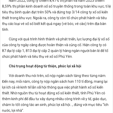
Năm 2022, công ty chiếm 8,47% thị phần và năm 2023 chiếm
8,59% thị phần kinh doanh xổ số truyền thống trong toàn khu vực; tỉ lệ
tiêu thụ bình quân đạt trên 50% và đứng top 3/14 công ty xổ số kiến
thiết trong khu vực. Ngoài ra, công ty còn tổ chức phát hành và tiêu
thụ các loại vé xổ số biết kết quả ngay (vé bóc, vé cào) trên địa bàn
tỉnh.
Cùng với quá trình hình thành và phát triển, lực lượng đại lý xổ số
của công ty ngày càng được hoàn thiện và củng cố. Hiện công ty có
87 đại lý cấp 1, 813 đại lý cấp 2 quản lý hàng ngàn người bán lẻ để tổ
chức phát hành và tiêu thụ vé xổ số Phú Yên.
Chú trọng hoạt động từ thiện, phúc lợi xã hội
Với doanh thu nói trên, số nộp ngân sách tăng theo từng năm.
Đến nay, mỗi năm, công ty nộp ngân sách hơn 110 tỉ đồng, mang lại
lợi ích cả về kinh tế lẫn xã hội thông qua việc phát hành xổ số kiến
thiết. Nhờ nguồn thu từ hoạt động xổ số kiến thiết, tỉnh Phú Yên có
thêm kinh phí để đầu tư xây dựng nhiều công trình về y tế, giáo dục,
chăm lo tốt công tác an sinh, phúc lợi xã hội…, đúng với mục tiêu “ích
nước, lợi nhà”.