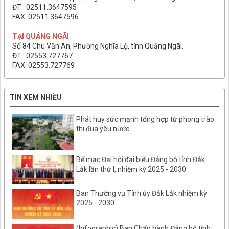
ĐT : 02511.3647595
FAX: 02511.3647596
TẠI QUẢNG NGÃI
Số 84 Chu Văn An, Phường Nghĩa Lộ, tỉnh Quảng Ngãi.
ĐT : 02553.727767
FAX: 02553.727769
TIN XEM NHIỀU
Phát huy sức mạnh tổng hợp từ phong trào
thi đua yêu nước
Bế mạc Đại hội đại biểu Đảng bộ tỉnh Đắk
Lắk lần thứ I, nhiệm kỳ 2025 - 2030
Ban Thường vụ Tỉnh ủy Đắk Lắk nhiệm kỳ
2025 - 2030
(Infographic) Ban Chấp hành Đảng bộ tỉnh