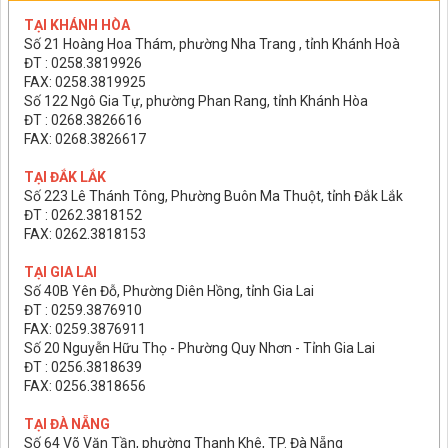
TẠI KHÁNH HÒA
Số 21 Hoàng Hoa Thám, phường Nha Trang , tỉnh Khánh Hoà
ĐT : 0258.3819926
FAX: 0258.3819925
Số 122 Ngô Gia Tự, phường Phan Rang, tỉnh Khánh Hòa
ĐT : 0268.3826616
FAX: 0268.3826617
TẠI ĐẮK LẮK
Số 223 Lê Thánh Tông, Phường Buôn Ma Thuột, tỉnh Đắk Lắk
ĐT : 0262.3818152
FAX: 0262.3818153
TẠI GIA LAI
Số 40B Yên Đỗ, Phường Diên Hồng, tỉnh Gia Lai
ĐT : 0259.3876910
FAX: 0259.3876911
Số 20 Nguyễn Hữu Thọ - Phường Quy Nhơn - Tỉnh Gia Lai
ĐT : 0256.3818639
FAX: 0256.3818656
TẠI ĐÀ NẴNG
Số 64 Võ Văn Tần, phường Thanh Khê, TP. Đà Nẵng