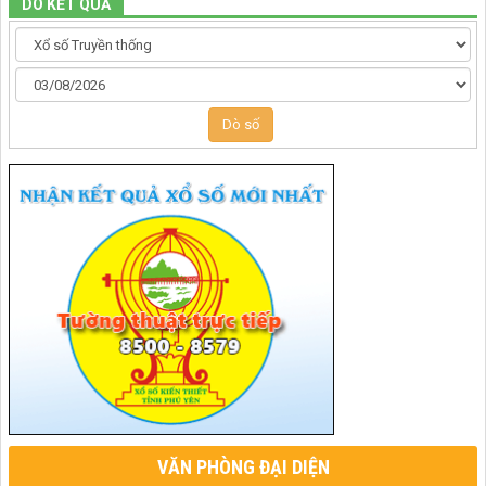
DÒ KẾT QUẢ
Dò số
VĂN PHÒNG ĐẠI DIỆN