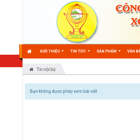
GIỚI THIỆU
TIN TỨC
SẢN PHẨM
VĂN BẢ
Tin nội bộ
Bạn không được phép xem bài viết