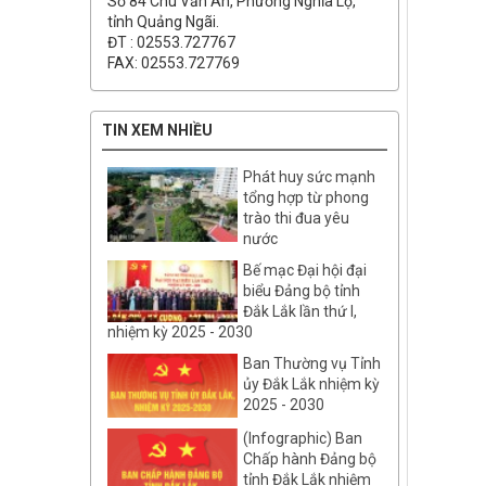
Số 84 Chu Văn An, Phường Nghĩa Lộ,
tỉnh Quảng Ngãi.
ĐT : 02553.727767
FAX: 02553.727769
TIN XEM NHIỀU
Phát huy sức mạnh
tổng hợp từ phong
trào thi đua yêu
nước
Bế mạc Đại hội đại
biểu Đảng bộ tỉnh
Đắk Lắk lần thứ I,
nhiệm kỳ 2025 - 2030
Ban Thường vụ Tỉnh
ủy Đắk Lắk nhiệm kỳ
2025 - 2030
(Infographic) Ban
Chấp hành Đảng bộ
tỉnh Đắk Lắk nhiệm