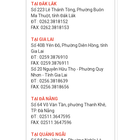
TẠI ĐẮK LẮK
Số 223 Lê Thánh Tông, Phường Buôn
Ma Thuột, tỉnh Đắk Lắk
ĐT : 0262.3818152
FAX: 0262.3818153
TẠI GIA LAI
Số 40B Yên Đỗ, Phường Diên Hồng, tỉnh
Gia Lai
ĐT : 0259.3876910
FAX: 0259.3876911
Số 20 Nguyễn Hữu Thọ - Phường Quy
Nhơn - Tỉnh Gia Lai
ĐT : 0256.3818639
FAX: 0256.3818656
TẠI ĐÀ NẴNG
Số 64 Võ Văn Tần, phường Thanh Khê,
TP. Đà Nẵng
ĐT : 02511.3647595
FAX: 02511.3647596
TẠI QUẢNG NGÃI