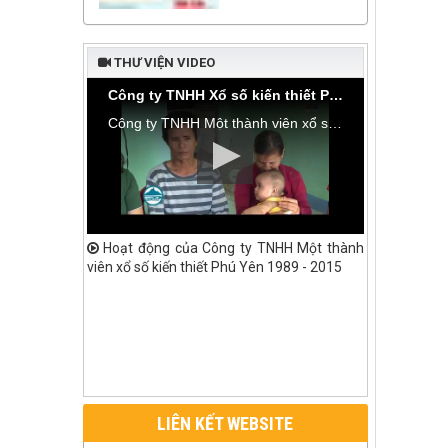
THƯ VIỆN VIDEO
Công ty TNHH Xổ số kiến thiết Phú Yên bàn giao nhà tình thương tại thôn Hòa Đa, xã An Mỹ
Công ty TNHH Một thành viên xổ số kiến thiết Phú Yên bàn giao nhà tình thương tại thôn Hòa Đa, xã An Mỹ, huyện Tuy An
Hoạt động của Công ty TNHH Một thành
viên xổ số kiến thiết Phú Yên 1989 - 2015
LIÊN KẾT WEBSITE