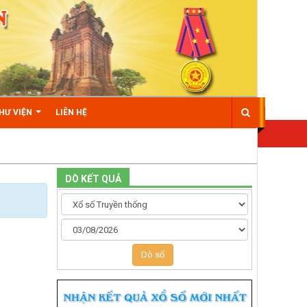
HƯ VIỆN
LIÊN HỆ
DÒ KẾT QUẢ
Dò số