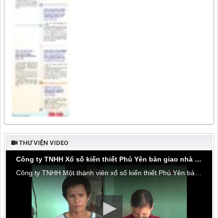
THƯ VIỆN VIDEO
Công ty TNHH Xổ số kiến thiết Phú Yên bàn giao nhà tình thương tại thôn Hòa Đa, xã An Mỹ
Công ty TNHH Một thành viên xổ số kiến thiết Phú Yên bàn giao nhà tình thương tại thôn Hòa Đa, xã An Mỹ, huyện Tuy An