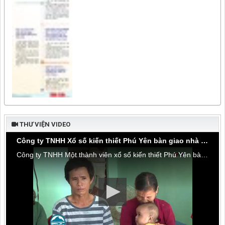
THƯ VIỆN VIDEO
Công ty TNHH Xổ số kiến thiết Phú Yên bàn giao nhà tình thương tại thôn Hòa Đa, xã An Mỹ
Công ty TNHH Một thành viên xổ số kiến thiết Phú Yên bàn giao nhà tình thương tại thôn Hòa Đa, xã An Mỹ, huyện Tuy An