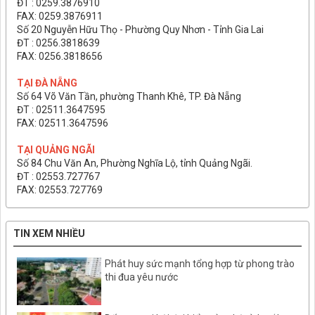
ĐT : 0259.3876910
FAX: 0259.3876911
Số 20 Nguyễn Hữu Thọ - Phường Quy Nhơn - Tỉnh Gia Lai
ĐT : 0256.3818639
FAX: 0256.3818656
TẠI ĐÀ NẴNG
Số 64 Võ Văn Tần, phường Thanh Khê, TP. Đà Nẵng
ĐT : 02511.3647595
FAX: 02511.3647596
TẠI QUẢNG NGÃI
Số 84 Chu Văn An, Phường Nghĩa Lộ, tỉnh Quảng Ngãi.
ĐT : 02553.727767
FAX: 02553.727769
TIN XEM NHIỀU
Phát huy sức mạnh tổng hợp từ phong trào
thi đua yêu nước