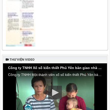
THƯ VIỆN VIDEO
Công ty TNHH Xổ số kiến thiết Phú Yên bàn giao nhà tình thương tại thôn Hòa Đa, xã An Mỹ
Công ty TNHH Một thành viên xổ số kiến thiết Phú Yên bàn giao nhà tình thương tại thôn Hòa Đa, xã An Mỹ, huyện Tuy An