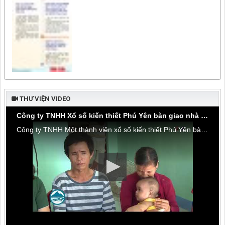
THƯ VIỆN VIDEO
Công ty TNHH Xổ số kiến thiết Phú Yên bàn giao nhà tình thương tại thôn Hòa Đa, xã An Mỹ
Công ty TNHH Một thành viên xổ số kiến thiết Phú Yên bàn giao nhà tình thương tại thôn Hòa Đa, xã An Mỹ, huyện Tuy An