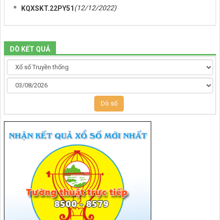
(12/12/2022)
KQXSKT.22PY51
DÒ KẾT QUẢ
Dò số