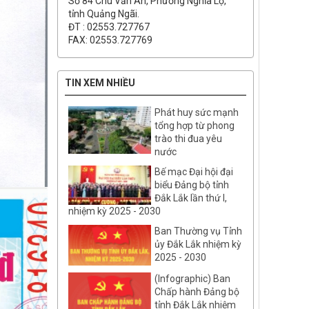
Số 84 Chu Văn An, Phường Nghĩa Lộ,
tỉnh Quảng Ngãi.
ĐT : 02553.727767
FAX: 02553.727769
TIN XEM NHIỀU
Phát huy sức mạnh
tổng hợp từ phong
trào thi đua yêu
nước
Bế mạc Đại hội đại
biểu Đảng bộ tỉnh
Đắk Lắk lần thứ I,
nhiệm kỳ 2025 - 2030
Ban Thường vụ Tỉnh
ủy Đắk Lắk nhiệm kỳ
2025 - 2030
(Infographic) Ban
Chấp hành Đảng bộ
tỉnh Đắk Lắk nhiệm