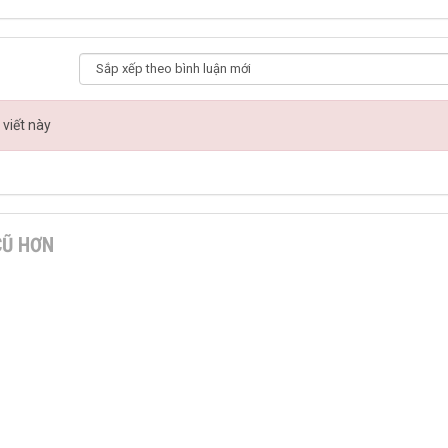
 viết này
CŨ HƠN