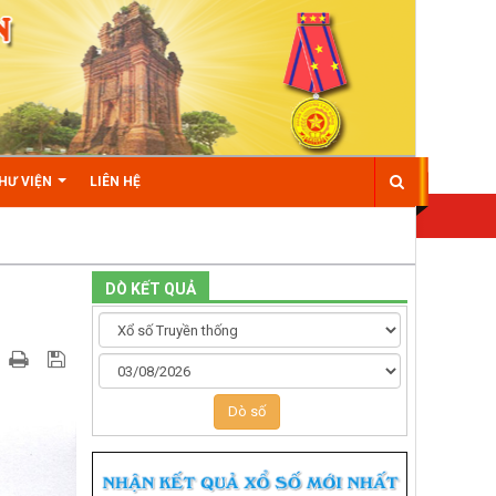
HƯ VIỆN
LIÊN HỆ
DÒ KẾT QUẢ
Dò số