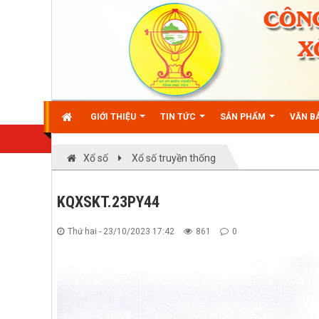
GIỚI THIỆU
TIN TỨC
SẢN PHẨM
VĂN BẢ
Xổ số
Xổ số truyền thống
KQXSKT.23PY44
Thứ hai - 23/10/2023 17:42
861
0