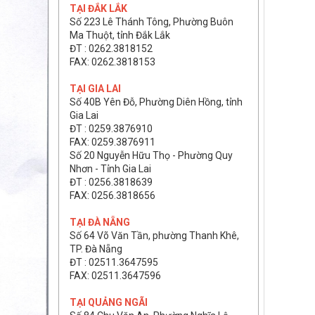
TẠI ĐẮK LẮK
Số 223 Lê Thánh Tông, Phường Buôn
Ma Thuột, tỉnh Đắk Lắk
ĐT : 0262.3818152
FAX: 0262.3818153
TẠI GIA LAI
Số 40B Yên Đỗ, Phường Diên Hồng, tỉnh
Gia Lai
ĐT : 0259.3876910
FAX: 0259.3876911
Số 20 Nguyễn Hữu Thọ - Phường Quy
Nhơn - Tỉnh Gia Lai
ĐT : 0256.3818639
FAX: 0256.3818656
TẠI ĐÀ NẴNG
Số 64 Võ Văn Tần, phường Thanh Khê,
TP. Đà Nẵng
ĐT : 02511.3647595
FAX: 02511.3647596
TẠI QUẢNG NGÃI