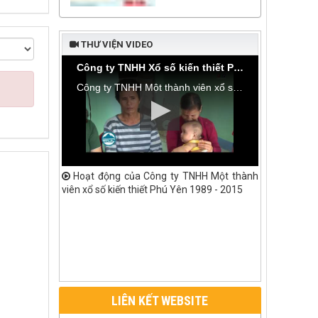
THƯ VIỆN VIDEO
Công ty TNHH Xổ số kiến thiết Phú Yên bàn giao nhà tình thương tại thôn Hòa Đa, xã An Mỹ
Công ty TNHH Một thành viên xổ số kiến thiết Phú Yên bàn giao nhà tình thương tại thôn Hòa Đa, xã An Mỹ, huyện Tuy An
Hoạt động của Công ty TNHH Một thành
viên xổ số kiến thiết Phú Yên 1989 - 2015
LIÊN KẾT WEBSITE