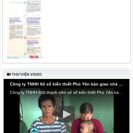
THƯ VIỆN VIDEO
Công ty TNHH Xổ số kiến thiết Phú Yên bàn giao nhà tình thương tại thôn Hòa Đa, xã An Mỹ
Công ty TNHH Một thành viên xổ số kiến thiết Phú Yên bàn giao nhà tình thương tại thôn Hòa Đa, xã An Mỹ, huyện Tuy An