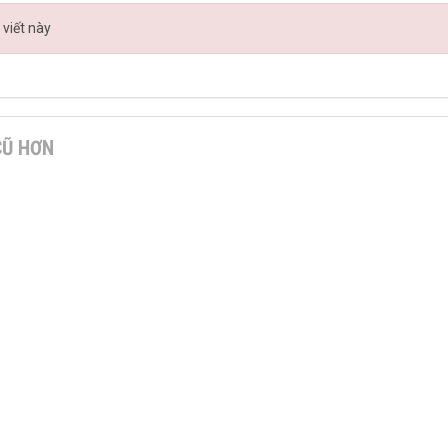
 viết này
CŨ HƠN