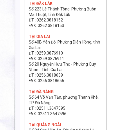
TẠI ĐẮK LẮK
Số 223 Lê Thánh Tông, Phường Buôn
Ma Thuột, tỉnh Đắk Lắk
ĐT : 0262.3818152
FAX: 0262.3818153
TẠI GIA LAI
Số 40B Yên Đỗ, Phường Diên Hồng, tỉnh
Gia Lai
ĐT : 0259.3876910
FAX: 0259.3876911
Số 20 Nguyễn Hữu Thọ - Phường Quy
Nhơn - Tỉnh Gia Lai
ĐT : 0256.3818639
FAX: 0256.3818656
TẠI ĐÀ NẴNG
Số 64 Võ Văn Tần, phường Thanh Khê,
TP. Đà Nẵng
ĐT : 02511.3647595
FAX: 02511.3647596
TẠI QUẢNG NGÃI