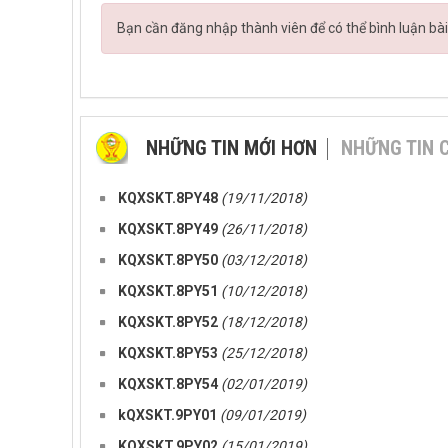
Bạn cần đăng nhập thành viên để có thể bình luận bài
NHỮNG TIN MỚI HƠN
NHỮNG TIN 
KQXSKT.8PY48
(19/11/2018)
KQXSKT.8PY49
(26/11/2018)
KQXSKT.8PY50
(03/12/2018)
KQXSKT.8PY51
(10/12/2018)
KQXSKT.8PY52
(18/12/2018)
KQXSKT.8PY53
(25/12/2018)
KQXSKT.8PY54
(02/01/2019)
kQXSKT.9PY01
(09/01/2019)
KQXSKT.9PY02
(15/01/2019)