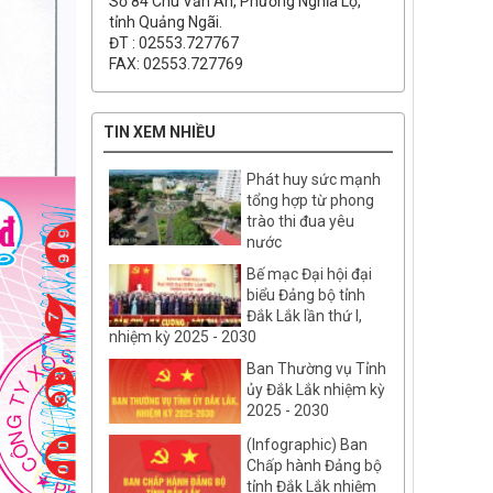
Số 84 Chu Văn An, Phường Nghĩa Lộ,
tỉnh Quảng Ngãi.
ĐT : 02553.727767
FAX: 02553.727769
TIN XEM NHIỀU
Phát huy sức mạnh
tổng hợp từ phong
trào thi đua yêu
nước
Bế mạc Đại hội đại
biểu Đảng bộ tỉnh
Đắk Lắk lần thứ I,
nhiệm kỳ 2025 - 2030
Ban Thường vụ Tỉnh
ủy Đắk Lắk nhiệm kỳ
2025 - 2030
(Infographic) Ban
Chấp hành Đảng bộ
tỉnh Đắk Lắk nhiệm