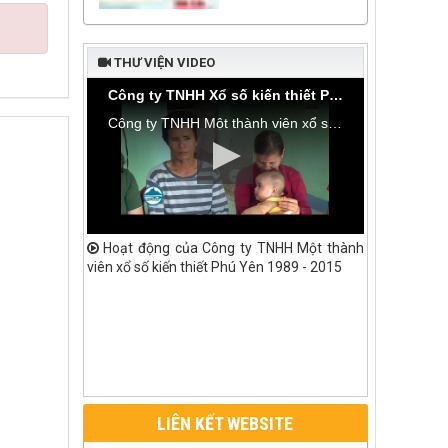
THƯ VIỆN VIDEO
Công ty TNHH Xổ số kiến thiết Phú Yên bàn giao nhà tình thương tại thôn Hòa Đa, xã An Mỹ
Công ty TNHH Một thành viên xổ số kiến thiết Phú Yên bàn giao nhà tình thương tại thôn Hòa Đa, xã An Mỹ, huyện Tuy An
Hoạt động của Công ty TNHH Một thành
viên xổ số kiến thiết Phú Yên 1989 - 2015
LIÊN KẾT WEBSITE