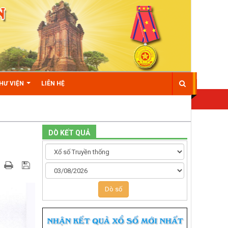
HƯ VIỆN
LIÊN HỆ
DÒ KẾT QUẢ
Dò số