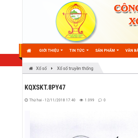
GIỚI THIỆU
TIN TỨC
SẢN PHẨM
VĂN BẢ
Xổ số
Xổ số truyền thống
KQXSKT.8PY47
Thứ hai - 12/11/2018 17:40
1.099
0