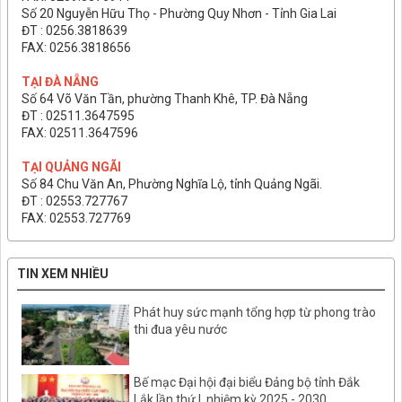
Số 20 Nguyễn Hữu Thọ - Phường Quy Nhơn - Tỉnh Gia Lai
ĐT : 0256.3818639
FAX: 0256.3818656
TẠI ĐÀ NẴNG
Số 64 Võ Văn Tần, phường Thanh Khê, TP. Đà Nẵng
ĐT : 02511.3647595
FAX: 02511.3647596
TẠI QUẢNG NGÃI
Số 84 Chu Văn An, Phường Nghĩa Lộ, tỉnh Quảng Ngãi.
ĐT : 02553.727767
FAX: 02553.727769
TIN XEM NHIỀU
Phát huy sức mạnh tổng hợp từ phong trào
thi đua yêu nước
Bế mạc Đại hội đại biểu Đảng bộ tỉnh Đắk
Lắk lần thứ I, nhiệm kỳ 2025 - 2030