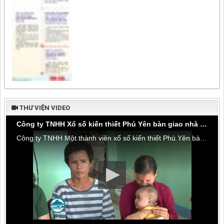
THƯ VIỆN VIDEO
Công ty TNHH Xổ số kiến thiết Phú Yên bàn giao nhà tình thương tại thôn Hòa Đa, xã An Mỹ
Công ty TNHH Một thành viên xổ số kiến thiết Phú Yên bàn giao nhà tình thương tại thôn Hòa Đa, xã An Mỹ, huyện Tuy An