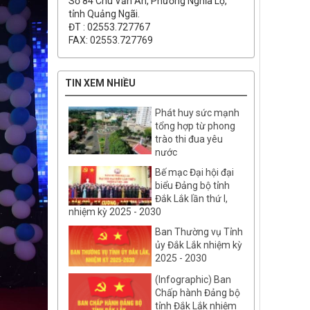
Số 84 Chu Văn An, Phường Nghĩa Lộ,
tỉnh Quảng Ngãi.
ĐT : 02553.727767
FAX: 02553.727769
TIN XEM NHIỀU
Phát huy sức mạnh
tổng hợp từ phong
trào thi đua yêu
nước
Bế mạc Đại hội đại
biểu Đảng bộ tỉnh
Đắk Lắk lần thứ I,
nhiệm kỳ 2025 - 2030
Ban Thường vụ Tỉnh
ủy Đắk Lắk nhiệm kỳ
2025 - 2030
(Infographic) Ban
Chấp hành Đảng bộ
tỉnh Đắk Lắk nhiệm