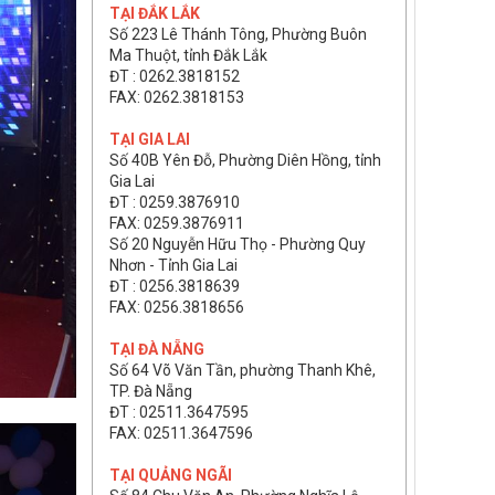
TẠI ĐẮK LẮK
Số 223 Lê Thánh Tông, Phường Buôn
Ma Thuột, tỉnh Đắk Lắk
ĐT : 0262.3818152
FAX: 0262.3818153
TẠI GIA LAI
Số 40B Yên Đỗ, Phường Diên Hồng, tỉnh
Gia Lai
ĐT : 0259.3876910
FAX: 0259.3876911
Số 20 Nguyễn Hữu Thọ - Phường Quy
Nhơn - Tỉnh Gia Lai
ĐT : 0256.3818639
FAX: 0256.3818656
TẠI ĐÀ NẴNG
Số 64 Võ Văn Tần, phường Thanh Khê,
TP. Đà Nẵng
ĐT : 02511.3647595
FAX: 02511.3647596
TẠI QUẢNG NGÃI