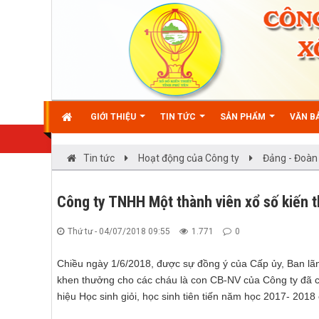
GIỚI THIỆU
TIN TỨC
SẢN PHẨM
VĂN BẢ
Tin tức
Hoạt động của Công ty
Đảng - Đoàn
Công ty TNHH Một thành viên xổ số kiến t
Thứ tư - 04/07/2018 09:55
1.771
0
Chiều ngày 1/6/2018, được sự đồng ý của Cấp ủy, Ban lã
khen thưởng cho các cháu là con CB-NV của Công ty đã có 
hiệu Học sinh giỏi, học sinh tiên tiến năm học 2017- 2018