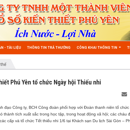
N - TÀI LIỆU
THÔNG TIN TRẢ THƯỞNG
CÔNG KHAI THÔNG TIN
T
 thể
hiết Phú Yên tổ chức Ngày hội Thiếu nhi
nh đạo Công ty, BCH Công đoàn phối hợp với Đoàn thanh niên tổ chức 
thành tích xuất sắc trong học tập, trong hoạt động xã hội; các cháu 
 các cấp và tổ chức Tết thiếu nhi 1/6 tại Khách sạn Du lịch Sài Gòn – P