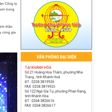
oàn Công ty
hơn trong
inh thần
y cùng gia
VĂN PHÒNG ĐẠI DIỆN
TẠI KHÁNH HÒA
Số 21 Hoàng Hoa Thám, phường Nha
Trang , tỉnh Khánh Hoà
ĐT : 0258.3819926
FAX: 0258.3819925
Số 122 Ngô Gia Tự, phường Phan Rang,
tỉnh Khánh Hòa
ĐT : 0268.3826616
FAX: 0268.3826617