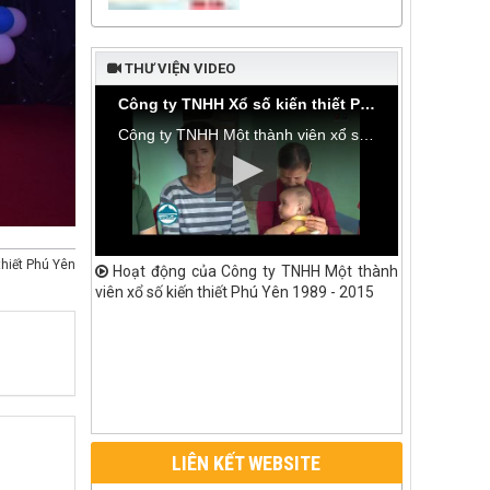
THƯ VIỆN VIDEO
Công ty TNHH Xổ số kiến thiết Phú Yên bàn giao nhà tình thương tại thôn Hòa Đa, xã An Mỹ
Công ty TNHH Một thành viên xổ số kiến thiết Phú Yên bàn giao nhà tình thương tại thôn Hòa Đa, xã An Mỹ, huyện Tuy An
thiết Phú Yên
Hoạt động của Công ty TNHH Một thành
viên xổ số kiến thiết Phú Yên 1989 - 2015
LIÊN KẾT WEBSITE