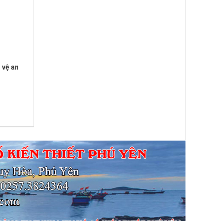
 vệ an
4