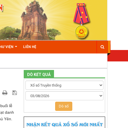
HƯ VIỆN
LIÊN HỆ
DÒ KẾT QUẢ
buổi lễ
Dò số
đạt danh
hú Yên.