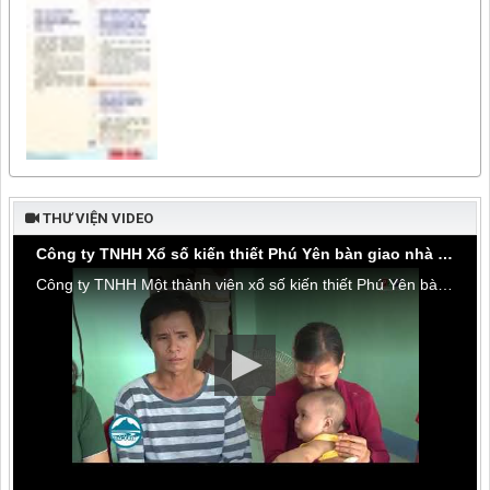
THƯ VIỆN VIDEO
Công ty TNHH Xổ số kiến thiết Phú Yên bàn giao nhà tình thương tại thôn Hòa Đa, xã An Mỹ
Công ty TNHH Một thành viên xổ số kiến thiết Phú Yên bàn giao nhà tình thương tại thôn Hòa Đa, xã An Mỹ, huyện Tuy An