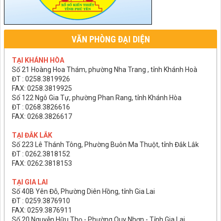
VĂN PHÒNG ĐẠI DIỆN
TẠI KHÁNH HÒA
Số 21 Hoàng Hoa Thám, phường Nha Trang , tỉnh Khánh Hoà
ĐT : 0258.3819926
FAX: 0258.3819925
Số 122 Ngô Gia Tự, phường Phan Rang, tỉnh Khánh Hòa
ĐT : 0268.3826616
FAX: 0268.3826617
TẠI ĐẮK LẮK
Số 223 Lê Thánh Tông, Phường Buôn Ma Thuột, tỉnh Đắk Lắk
ĐT : 0262.3818152
FAX: 0262.3818153
TẠI GIA LAI
Số 40B Yên Đỗ, Phường Diên Hồng, tỉnh Gia Lai
ĐT : 0259.3876910
FAX: 0259.3876911
Số 20 Nguyễn Hữu Thọ - Phường Quy Nhơn - Tỉnh Gia Lai