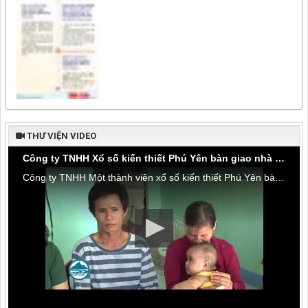
THƯ VIỆN VIDEO
Công ty TNHH Xổ số kiến thiết Phú Yên bàn giao nhà tình thương tại thôn Hòa Đa, xã An Mỹ
Công ty TNHH Một thành viên xổ số kiến thiết Phú Yên bàn giao nhà tình thương tại thôn Hòa Đa, xã An Mỹ, huyện Tuy An