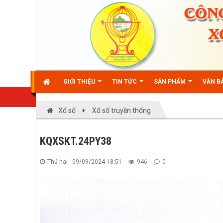
GIỚI THIỆU
TIN TỨC
SẢN PHẨM
VĂN BẢ
Xổ số
Xổ số truyền thống
KQXSKT.24PY38
Thứ hai - 09/09/2024 18:51
946
0