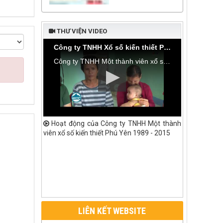
THƯ VIỆN VIDEO
Công ty TNHH Xổ số kiến thiết Phú Yên bàn giao nhà tình thương tại thôn Hòa Đa, xã An Mỹ
Công ty TNHH Một thành viên xổ số kiến thiết Phú Yên bàn giao nhà tình thương tại thôn Hòa Đa, xã An Mỹ, huyện Tuy An
Hoạt động của Công ty TNHH Một thành
viên xổ số kiến thiết Phú Yên 1989 - 2015
LIÊN KẾT WEBSITE