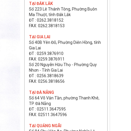
TẠI ĐẮK LẮK
Số 223 Lê Thánh Tông, Phường Buôn
Ma Thuột, tỉnh Đắk Lắk
ĐT : 0262.3818152
FAX: 0262.3818153
TẠI GIA LAI
Số 40B Yên Đỗ, Phường Diên Hồng, tỉnh
Gia Lai
ĐT : 0259.3876910
FAX: 0259.3876911
Số 20 Nguyễn Hữu Thọ - Phường Quy
Nhơn - Tỉnh Gia Lai
ĐT : 0256.3818639
FAX: 0256.3818656
TẠI ĐÀ NẴNG
Số 64 Võ Văn Tần, phường Thanh Khê,
TP. Đà Nẵng
ĐT : 02511.3647595
FAX: 02511.3647596
TẠI QUẢNG NGÃI