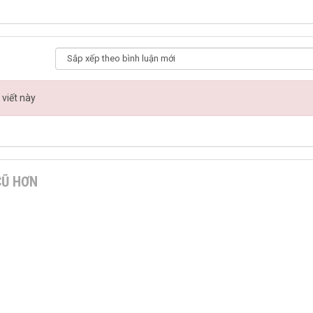
 viết này
CŨ HƠN