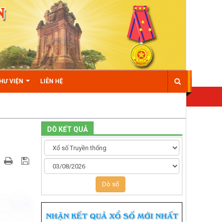
HƯ VIỆN
LIÊN HỆ
DÒ KẾT QUẢ
Dò số