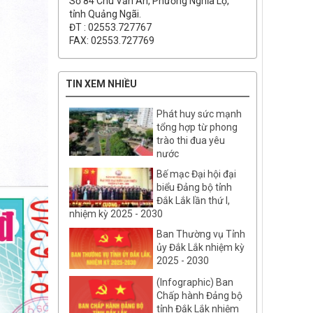
Số 84 Chu Văn An, Phường Nghĩa Lộ,
tỉnh Quảng Ngãi.
ĐT : 02553.727767
FAX: 02553.727769
TIN XEM NHIỀU
Phát huy sức mạnh
tổng hợp từ phong
trào thi đua yêu
nước
Bế mạc Đại hội đại
biểu Đảng bộ tỉnh
Đắk Lắk lần thứ I,
nhiệm kỳ 2025 - 2030
Ban Thường vụ Tỉnh
ủy Đắk Lắk nhiệm kỳ
2025 - 2030
(Infographic) Ban
Chấp hành Đảng bộ
tỉnh Đắk Lắk nhiệm