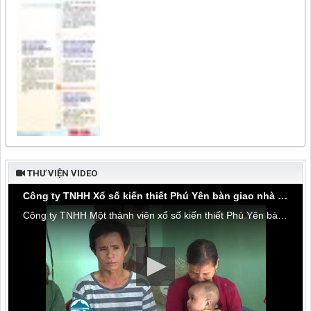
THƯ VIỆN VIDEO
Công ty TNHH Xổ số kiến thiết Phú Yên bàn giao nhà tình thương tại thôn Hòa Đa, xã An Mỹ
Công ty TNHH Một thành viên xổ số kiến thiết Phú Yên bàn giao nhà tình thương tại thôn Hòa Đa, xã An Mỹ, huyện Tuy An