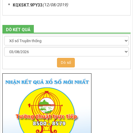
(12/08/2019)
KQXSKT.9PY33
DÒ KẾT QUẢ
Dò số