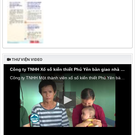
THƯ VIỆN VIDEO
Công ty TNHH Xổ số kiến thiết Phú Yên bàn giao nhà tình thương tại thôn Hòa Đa, xã An Mỹ
Công ty TNHH Một thành viên xổ số kiến thiết Phú Yên bàn giao nhà tình thương tại thôn Hòa Đa, xã An Mỹ, huyện Tuy An