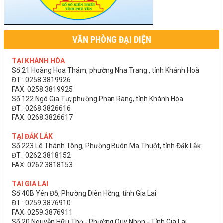
VĂN PHÒNG ĐẠI DIỆN
TẠI KHÁNH HÒA
Số 21 Hoàng Hoa Thám, phường Nha Trang , tỉnh Khánh Hoà
ĐT : 0258.3819926
FAX: 0258.3819925
Số 122 Ngô Gia Tự, phường Phan Rang, tỉnh Khánh Hòa
ĐT : 0268.3826616
FAX: 0268.3826617
TẠI ĐẮK LẮK
Số 223 Lê Thánh Tông, Phường Buôn Ma Thuột, tỉnh Đắk Lắk
ĐT : 0262.3818152
FAX: 0262.3818153
TẠI GIA LAI
Số 40B Yên Đỗ, Phường Diên Hồng, tỉnh Gia Lai
ĐT : 0259.3876910
FAX: 0259.3876911
Số 20 Nguyễn Hữu Thọ - Phường Quy Nhơn - Tỉnh Gia Lai