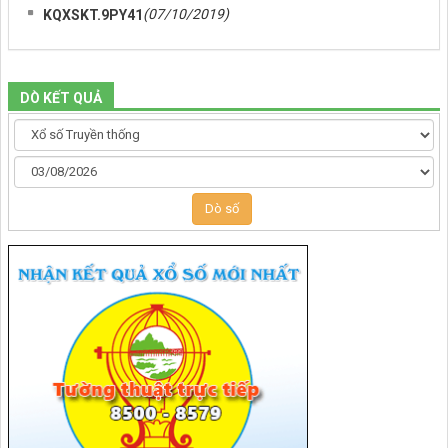
(07/10/2019)
KQXSKT.9PY41
DÒ KẾT QUẢ
Dò số