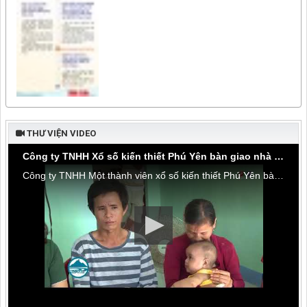
THƯ VIỆN VIDEO
Công ty TNHH Xổ số kiến thiết Phú Yên bàn giao nhà tình thương tại thôn Hòa Đa, xã An Mỹ
Công ty TNHH Một thành viên xổ số kiến thiết Phú Yên bàn giao nhà tình thương tại thôn Hòa Đa, xã An Mỹ, huyện Tuy An