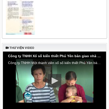
THƯ VIỆN VIDEO
Công ty TNHH Xổ số kiến thiết Phú Yên bàn giao nhà tình thương tại thôn Hòa Đa, xã An Mỹ
Công ty TNHH Một thành viên xổ số kiến thiết Phú Yên bàn giao nhà tình thương tại thôn Hòa Đa, xã An Mỹ, huyện Tuy An