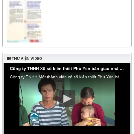
THƯ VIỆN VIDEO
Công ty TNHH Xổ số kiến thiết Phú Yên bàn giao nhà tình thương tại thôn Hòa Đa, xã An Mỹ
Công ty TNHH Một thành viên xổ số kiến thiết Phú Yên bàn giao nhà tình thương tại thôn Hòa Đa, xã An Mỹ, huyện Tuy An