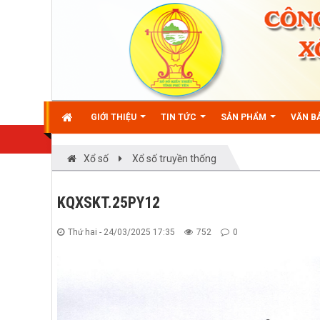
GIỚI THIỆU
TIN TỨC
SẢN PHẨM
VĂN BẢ
Xổ số
Xổ số truyền thống
KQXSKT.25PY12
Thứ hai - 24/03/2025 17:35
752
0