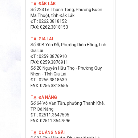
TẠI ĐẮK LẮK
Số 223 Lê Thánh Tông, Phường Buôn
Ma Thuột, tỉnh Đắk Lắk
ĐT : 0262.3818152
FAX: 0262.3818153
TẠI GIA LAI
Số 40B Yên Đỗ, Phường Diên Hồng, tỉnh
Gia Lai
ĐT : 0259.3876910
FAX: 0259.3876911
Số 20 Nguyễn Hữu Thọ - Phường Quy
Nhơn - Tỉnh Gia Lai
ĐT : 0256.3818639
FAX: 0256.3818656
TẠI ĐÀ NẴNG
Số 64 Võ Văn Tần, phường Thanh Khê,
TP. Đà Nẵng
ĐT : 02511.3647595
FAX: 02511.3647596
TẠI QUẢNG NGÃI