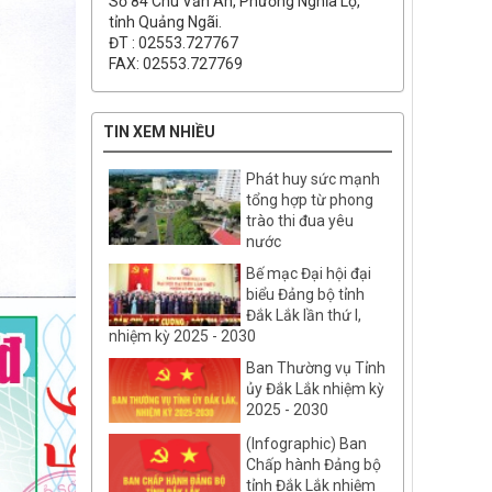
Số 84 Chu Văn An, Phường Nghĩa Lộ,
tỉnh Quảng Ngãi.
ĐT : 02553.727767
FAX: 02553.727769
TIN XEM NHIỀU
Phát huy sức mạnh
tổng hợp từ phong
trào thi đua yêu
nước
Bế mạc Đại hội đại
biểu Đảng bộ tỉnh
Đắk Lắk lần thứ I,
nhiệm kỳ 2025 - 2030
Ban Thường vụ Tỉnh
ủy Đắk Lắk nhiệm kỳ
2025 - 2030
(Infographic) Ban
Chấp hành Đảng bộ
tỉnh Đắk Lắk nhiệm