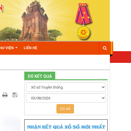
HƯ VIỆN
LIÊN HỆ
DÒ KẾT QUẢ
Dò số