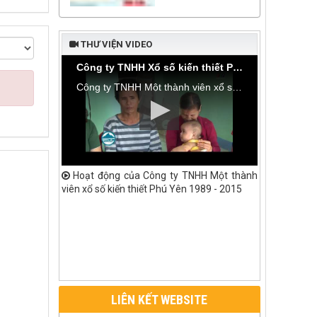
THƯ VIỆN VIDEO
Công ty TNHH Xổ số kiến thiết Phú Yên bàn giao nhà tình thương tại thôn Hòa Đa, xã An Mỹ
Công ty TNHH Một thành viên xổ số kiến thiết Phú Yên bàn giao nhà tình thương tại thôn Hòa Đa, xã An Mỹ, huyện Tuy An
Hoạt động của Công ty TNHH Một thành
viên xổ số kiến thiết Phú Yên 1989 - 2015
LIÊN KẾT WEBSITE