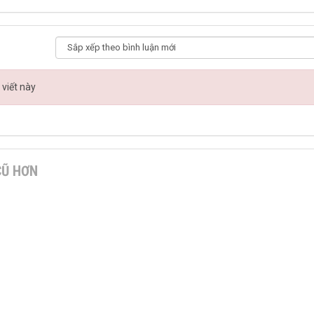
 viết này
CŨ HƠN