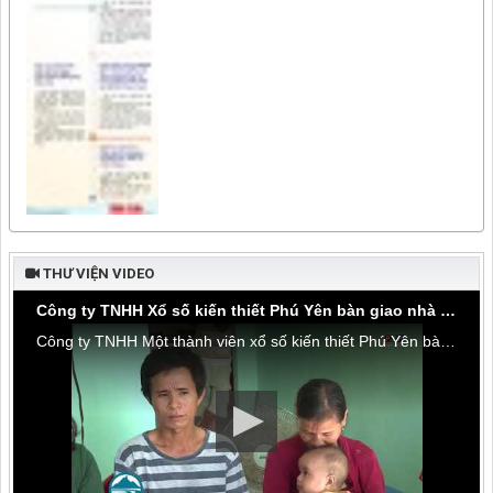
THƯ VIỆN VIDEO
Công ty TNHH Xổ số kiến thiết Phú Yên bàn giao nhà tình thương tại thôn Hòa Đa, xã An Mỹ
Công ty TNHH Một thành viên xổ số kiến thiết Phú Yên bàn giao nhà tình thương tại thôn Hòa Đa, xã An Mỹ, huyện Tuy An