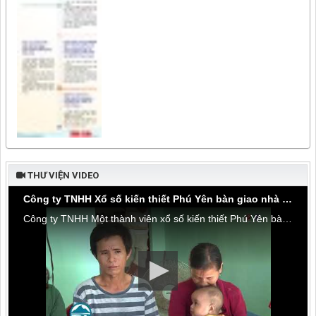
THƯ VIỆN VIDEO
Công ty TNHH Xổ số kiến thiết Phú Yên bàn giao nhà tình thương tại thôn Hòa Đa, xã An Mỹ
Công ty TNHH Một thành viên xổ số kiến thiết Phú Yên bàn giao nhà tình thương tại thôn Hòa Đa, xã An Mỹ, huyện Tuy An