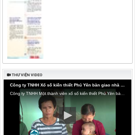
THƯ VIỆN VIDEO
Công ty TNHH Xổ số kiến thiết Phú Yên bàn giao nhà tình thương tại thôn Hòa Đa, xã An Mỹ
Công ty TNHH Một thành viên xổ số kiến thiết Phú Yên bàn giao nhà tình thương tại thôn Hòa Đa, xã An Mỹ, huyện Tuy An